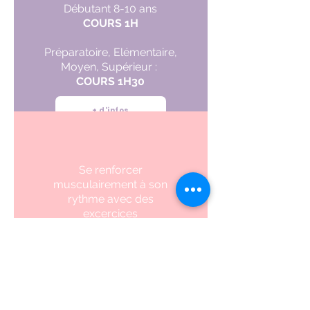
Débutant 8-10 ans
COURS 1H
Préparatoire, Elémentaire,
Moyen, Supérieur :
COURS 1H30
+ d'infos
Se renforcer
musculairement à son
rythme avec des
excercices
d'assoupplissment, de
streching, de pilates,
d'élastiques et de cardio
COURS 1H