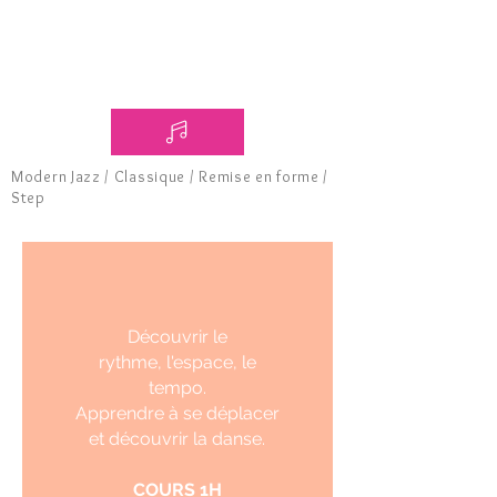
Modern Jazz / Classique / Remise en forme /
Step
Découvrir le
rythme,
l'espace, le
tempo
.
Apprendre à se déplacer
et découvrir la danse.
COURS 1H