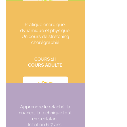
+ d'infos
Pratique énergique,
dynamique et physique.
Un cours de stretching
chorégraphié
COURS 1H
COURS ADULTE
+ d'infos
Apprendre le relaché, la
nuance, la technique tout
en s'éclatant.
Initiation 6-7 ans,